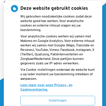
E-mail:
info@paotlimburg.nl
Deze website gebruikt cookies
Wij gebruiken noodzakelijke cookies zodat deze
website goed kan werken. Voor analytische
cookies en externe inhoud vragen wij uw
Cursuslocatie
toestemming.
Voor analytische cookies werken wij samen met
Matomo en Google Analytics. Voor externe inhoud
werken wij samen met Google (Maps, Translate en
Reviews), YouTube, Vimeo, Facebook, Instagram, X
(Twitter), Qualizorg, Patiëntenvertellen en
ZorgkaartNederland. Deze partijen kunnen
gegevens zoals uw IP-adres verwerken.
Via Cookie-instellingen onderaan de website kunt
Middenpeelweg 1
u op ieder moment uw toestemming intrekken of
5975 MZ Sevenum
aanpassen.
Lees meer over onze Privacy- en
Cookieverklaring.
Instellingen