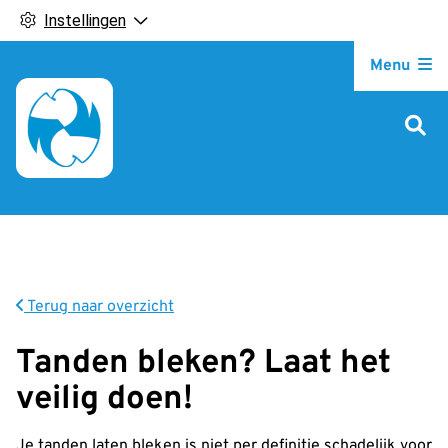
Instellingen
Hoofdm
Menu
Terug naar overzicht
Tanden bleken? Laat het
veilig doen!
Je tanden laten bleken is niet per definitie schadelijk voor